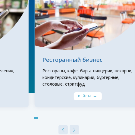
С
ф
е
р
ы
п
р
Ресторанный бизнес
и
м
Рестораны, кафе, бары, пиццерии, пекарни,
кондитерские, кулинарии, бургерные,
е
столовые, стритфуд
р
→
е
КЕЙСЫ
н
и
я