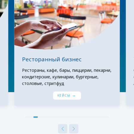
С
ф
е
р
ы
п
р
Ресторанный бизнес
и
м
Рестораны, кафе, бары, пиццерии, пекарни,
кондитерские, кулинарии, бургерные,
е
столовые, стритфуд
р
→
е
КЕЙСЫ
н
и
я