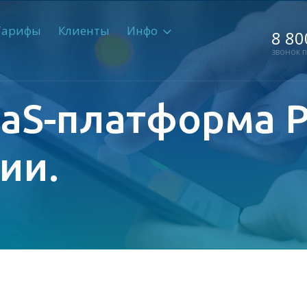
Тарифы
Клиенты
Инфо
8 80
звонок 
aaS-платформа
ии.