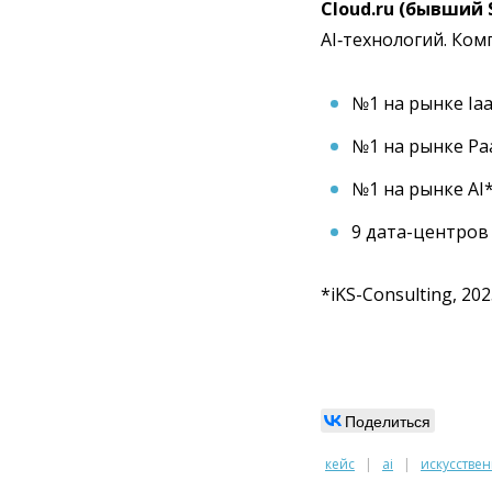
Cloud.ru (бывший
AI‑технологий. Ком
№1 на рынке Ia
№1 на рынке Pa
№1 на рынке AI
9 дата-центров у
*iKS-Consulting, 202
Поделиться
кейс
ai
искусстве