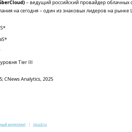
SberCloud)
– ведущий российский провайдер облачных 
пания на сегодня – один из знаковых лидеров на рынке
aS*
aS*
*
ровня Tier III
5; CNews Analytics, 2025
нный интеллект
cloud.ru