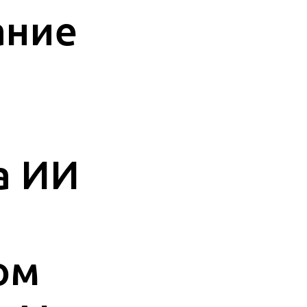
ание
а ИИ
ом