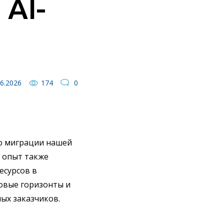
 AI-
6.2026
174
0
о миграции нашей
т опыт также
есурсов в
новые горизонты и
ых заказчиков.