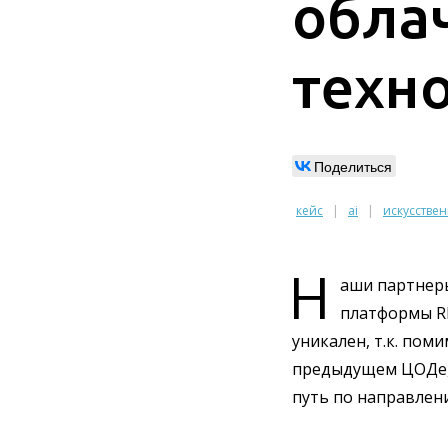
облач
техно
Поделиться
кейс
ai
искусстве
Н
аши партнер
платформы RE
уникален, т.к. по
предыдущем ЦОДе, 
путь по направлен