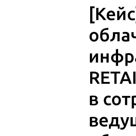
[Кей
обла
инфр
RETAI
в сот
веду