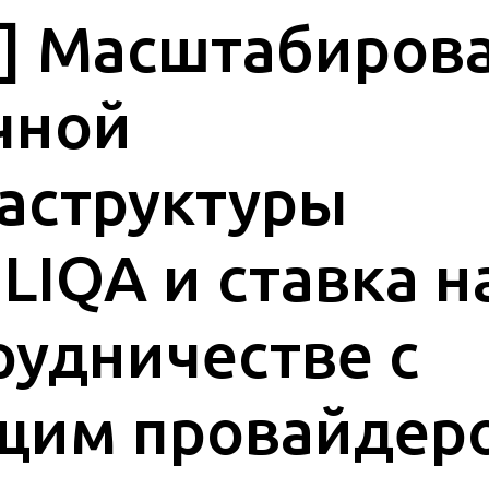
с] Масштабиров
чной
аструктуры
LIQA и ставка н
рудничестве с
щим провайдер