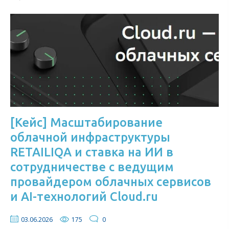
[Кейс] Масштабирование
облачной инфраструктуры
RETAILIQA и ставка на ИИ в
сотрудничестве с ведущим
провайдером облачных сервисов
и AI-технологий Cloud.ru
03.06.2026
175
0