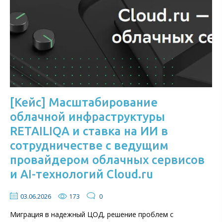
[Кейс] Масштабирование
облачной инфраструктуры
RETAILIQA и ставка на ИИ в
сотрудничестве с ведущим
провайдером облачных сервисов
и AI-технологий Cloud.ru
03.06.2026
173
0
Миграция в надежный ЦОД, решение проблем с