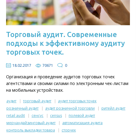
Торговый аудит. Современные
подходы к эффективному аудиту
торговых точек.
18.02.2017
70671
0
Организация и проведение аудитов торговых точек
агентствами и своими силами по электронным чек-листам
на мобильных устройствах.
аудит
торговый аудит
аудит торговых точек
розничный аудит
аудит розничной торговли
ритейл аудит
retail audit
сенсус
census
полевой аудит
мерчандайзинговый аудит
автоматизация аудита
контроль выкладки товара
сторчек